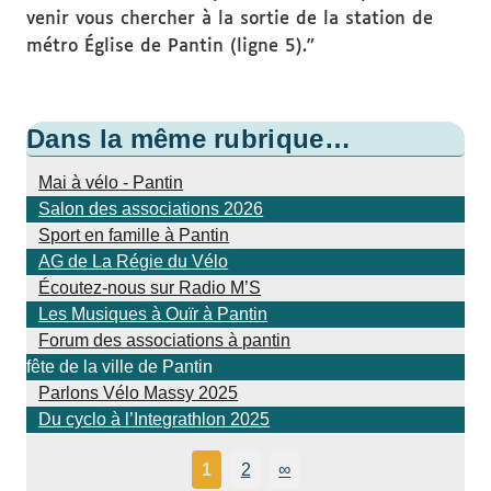
venir vous chercher à la sortie de la station de
métro Église de Pantin (ligne 5)."
Dans la même rubrique…
Mai à vélo - Pantin
Salon des associations 2026
Sport en famille à Pantin
AG de La Régie du Vélo
Écoutez-nous sur Radio M’S
Les Musiques à Ouïr à Pantin
Forum des associations à pantin
fête de la ville de Pantin
Parlons Vélo Massy 2025
Du cyclo à l’Integrathlon 2025
1
2
∞