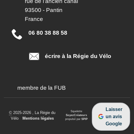
rue de l’ancien canal
93500
-
Pantin
France
06 80 38 88 58
écrire à la Régie du Vélo
membre de la FUB
Laisser
Squelette
©
2025-2026 , La Régie du
SoyezCréateurs
un avis
Vélo
•
Mentions légales
propulsé par
SPIP
Google