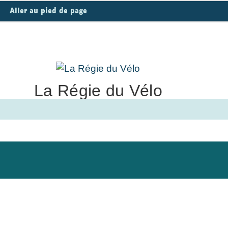
Aller au pied de page
La Régie du Vélo
Pour développer les mobilités actives pour tous
tivités
Devenir bénévole
Adhérez et f