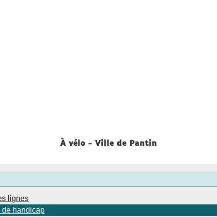
À vélo - Ville de Pantin
es lignes
on de handicap