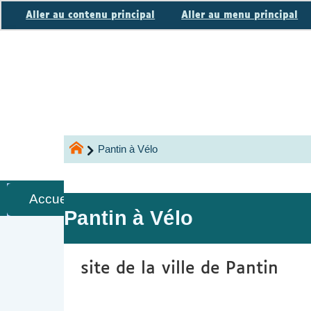
Panneau de gestion des cookies
Aller au contenu principal
Aller au menu principal
Pantin à Vélo
Accueil
Qui sommes-nous
Nos ac
Pantin à Vélo
site de la ville de Pantin