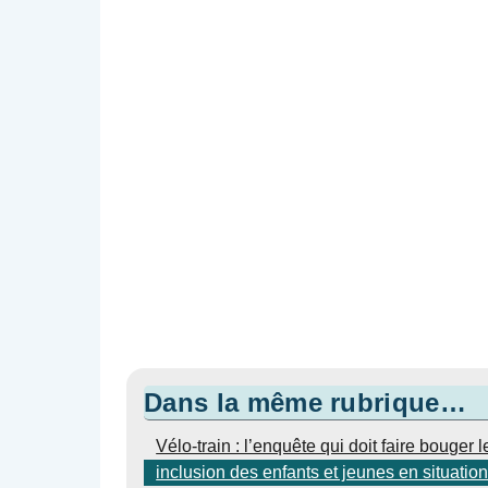
Dans la même rubrique…
Vélo-train : l’enquête qui doit faire bouger l
inclusion des enfants et jeunes en situati