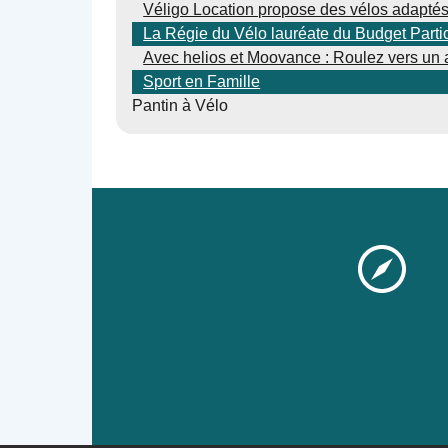
Véligo Location propose des vélos adaptés 
La Régie du Vélo lauréate du Budget Parti
Avec helios et Moovance : Roulez vers un a
Sport en Famille
Pantin à Vélo