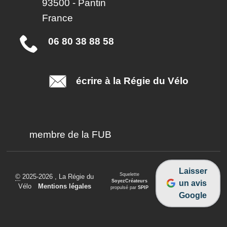
93500
-
Pantin
France
06 80 38 88 58
écrire à la Régie du Vélo
membre de la FUB
Laisser
Squelette
©
2025-2026 , La Régie du
SoyezCréateurs
un avis
Vélo
•
Mentions légales
propulsé par
SPIP
Google